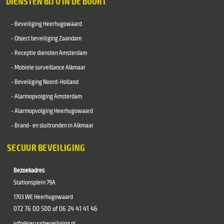
DIENSTEN BIJ U IN DE BUURT
- Beveiliging Heerhugowaard
- Object beveiliging Zaandam
- Receptie diensten Amsterdam
- Mobiele surveillance Alkmaar
- Beveiliging Noord-Holland
- Alarmopvolging Amsterdam
- Alarmopvolging Heerhugowaard
- Brand- en sluitronden in Alkmaar
SECUUR BEVEILIGING
Bezoekadres
Stationsplein 79A
1703 WE Heerhugowaard
072 76 00 500 of
06 24 41 41 46
info@secuurbeveiliging.nl