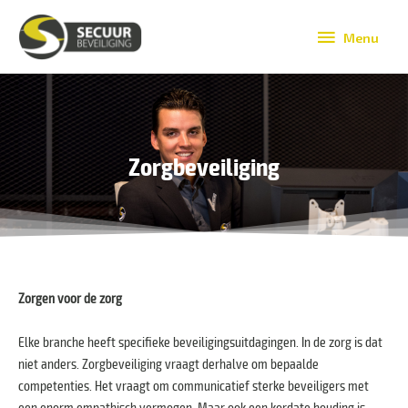
Ga
Menu
naar
Menu
de
inhoud
Zorgbeveiliging
Zorgen voor de zorg
Elke branche heeft specifieke beveiligingsuitdagingen. In de zorg is dat
niet anders. Zorgbeveiliging vraagt derhalve om bepaalde
competenties. Het vraagt om communicatief sterke beveiligers met
een enorm empathisch vermogen. Maar ook een kordate houding is