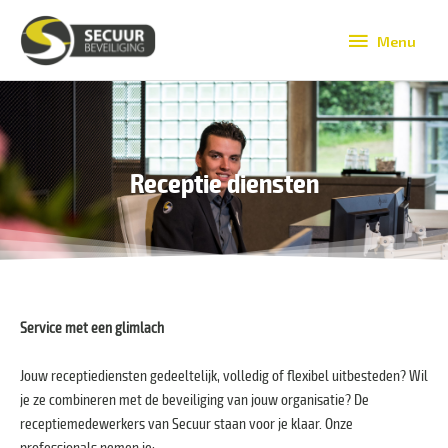
Ga
Menu
naar
Menu
de
inhoud
Receptie diensten
Service met een glimlach
Jouw receptiediensten gedeeltelijk, volledig of flexibel uitbesteden? Wil
je ze combineren met de beveiliging van jouw organisatie? De
receptiemedewerkers van Secuur staan voor je klaar. Onze
professionals nemen je: